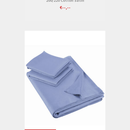
200/220 Cotton Satin
€--,--