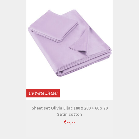
De Witte Lietaer
Sheet set Olivia Lilac 180 x 280 + 60 x 70
Satin cotton
€--,--