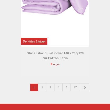
De Witte Lietaer
Olivia Lilac Duvet Cover 140 x 200/220
cm Cotton Satin
€--,--
1
2
3
4
5
67