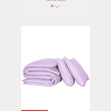
€--,--