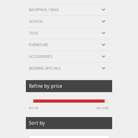
BACKPACK / BAGS
SCHOOL
TOYS
FURNITURE
ACCESSORIES
BEDDING SPECIALS
Refine by price
Min: €
0
Max: €
500
Sort by