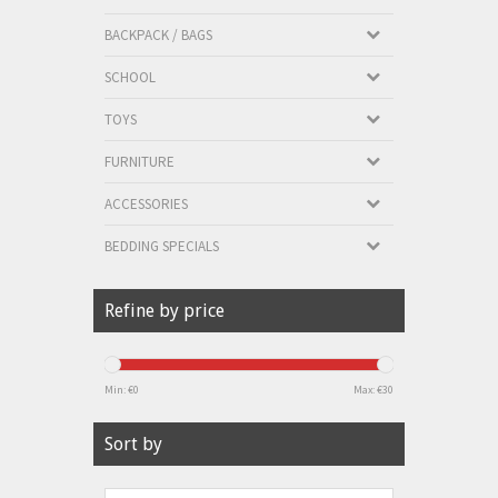
BACKPACK / BAGS
SCHOOL
TOYS
FURNITURE
ACCESSORIES
BEDDING SPECIALS
Refine by price
Min: €
0
Max: €
30
Sort by