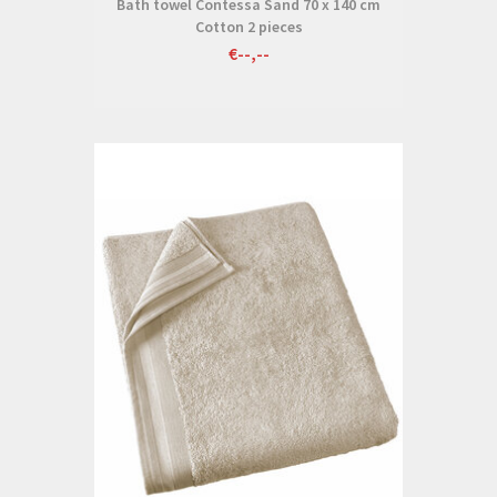
Bath towel Contessa Sand 70 x 140 cm
Cotton 2 pieces
€--,--