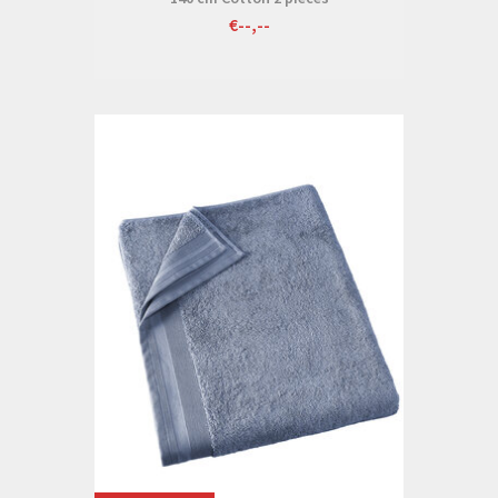
€--,--