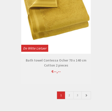
De Witte Lietaer
Bath towel Contessa Ocher 70 x 140 cm
Cotton 2 pieces
€--,--
1
2
3