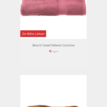
De Witte Lietaer
Beach towel Helene Carmine
€--,--