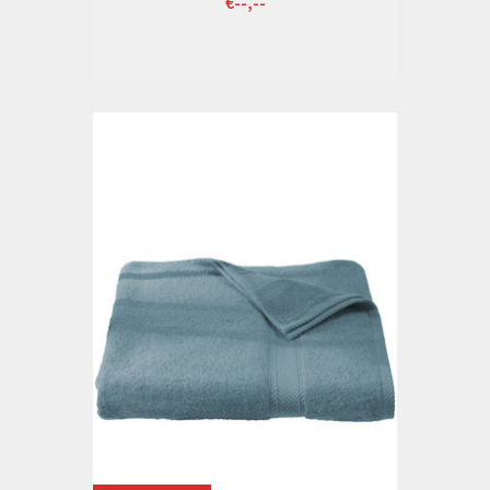
€--,--