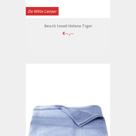
De Witte Lietaer
Beach towel Helene Tiger
€--,--