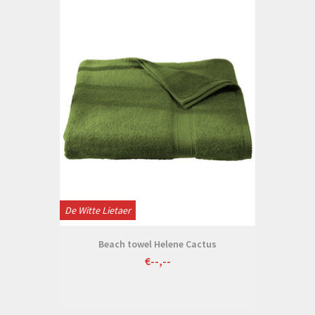
De Witte Lietaer
Beach towel Helene Cactus
€--,--