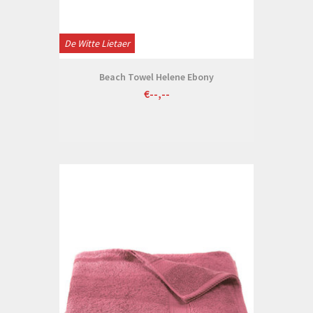
De Witte Lietaer
Beach Towel Helene Ebony
€--,--