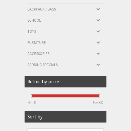
BACKPACK / BAGS
SCHOOL
TOYS
FURNITURE
ACCESSORIES
BEDDING SPECIALS
Refine by price
Min: €
0
Max: €
20
Sort by