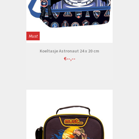
Must
Koeltasje Astronaut 24 x 20 cm
€--,--