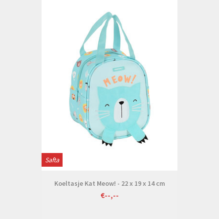
Safta
Koeltasje Kat Meow! - 22 x 19 x 14 cm
€--,--