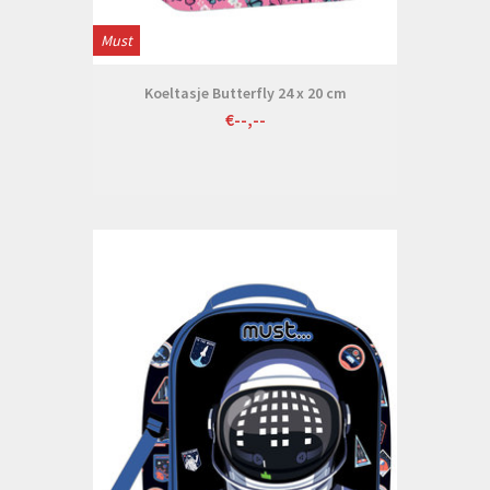
Must
Koeltasje Butterfly 24 x 20 cm
€--,--