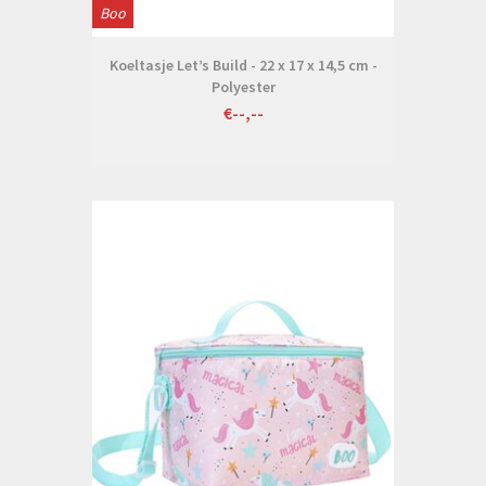
Boo
Koeltasje Let’s Build - 22 x 17 x 14,5 cm -
Polyester
€--,--