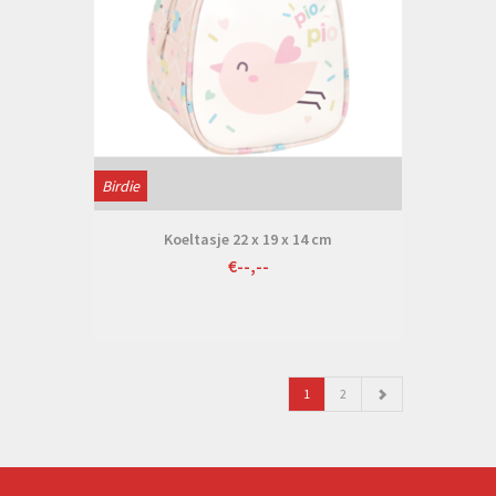
Birdie
Koeltasje 22 x 19 x 14 cm
€--,--
1
2