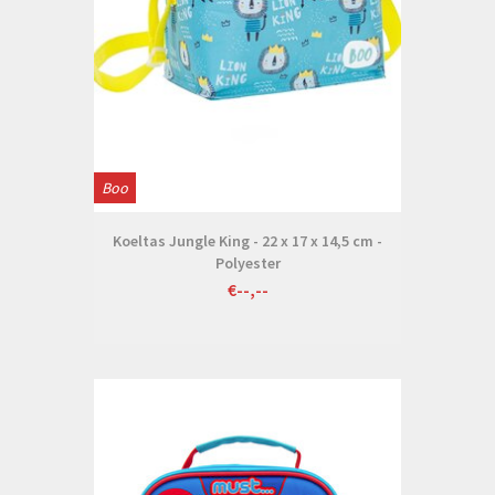
Boo
Koeltas Jungle King - 22 x 17 x 14,5 cm -
Polyester
€--,--