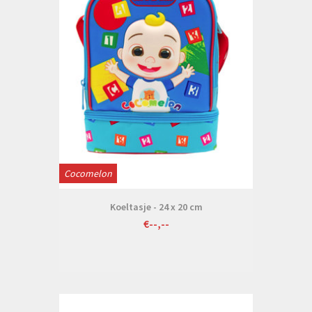
Cocomelon
Koeltasje - 24 x 20 cm
€--,--