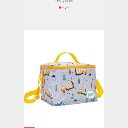
- Polyester
€--,--