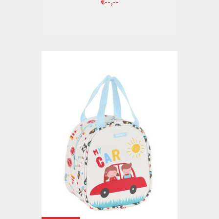
€--,--