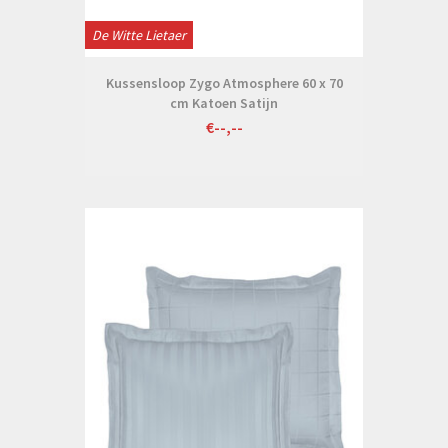
De Witte Lietaer
Kussensloop Zygo Atmosphere 60 x 70
cm Katoen Satijn
€--,--