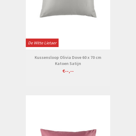
De Witte Lietaer
Kussensloop Olivia Dove 60 x 70 cm
Katoen Satijn
€--,--