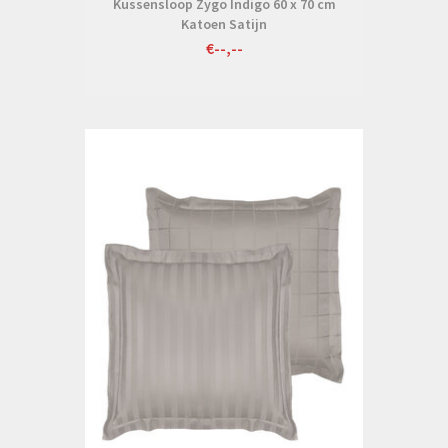
Kussensloop Zygo Indigo 60 x 70 cm
Katoen Satijn
€--,--