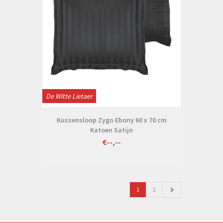
De Witte Lietaer
Kussensloop Zygo Ebony 60 x 70 cm
Katoen Satijn
€--,--
1
2