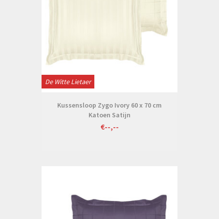
De Witte Lietaer
Kussensloop Zygo Ivory 60 x 70 cm
Katoen Satijn
€--,--