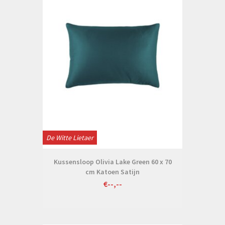
De Witte Lietaer
Kussensloop Olivia Lake Green 60 x 70
cm Katoen Satijn
€--,--