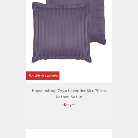
De Witte Lietaer
Kussensloop Zygo Lavender 60 x 70 cm
Katoen Satijn
€--,--