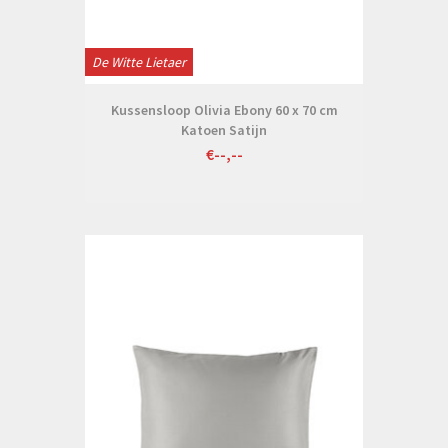
De Witte Lietaer
Kussensloop Olivia Ebony 60 x 70 cm
Katoen Satijn
€--,--