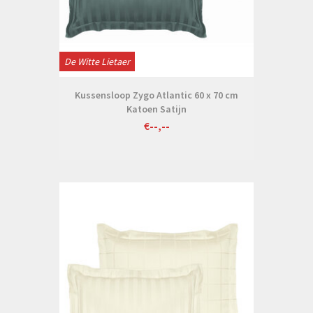
De Witte Lietaer
Kussensloop Zygo Atlantic 60 x 70 cm
Katoen Satijn
€--,--