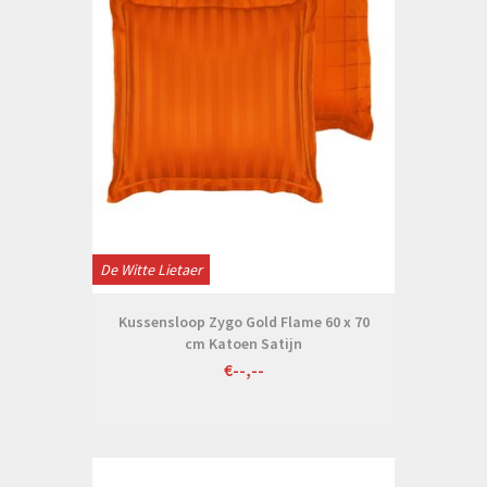
De Witte Lietaer
Kussensloop Zygo Gold Flame 60 x 70
cm Katoen Satijn
€--,--