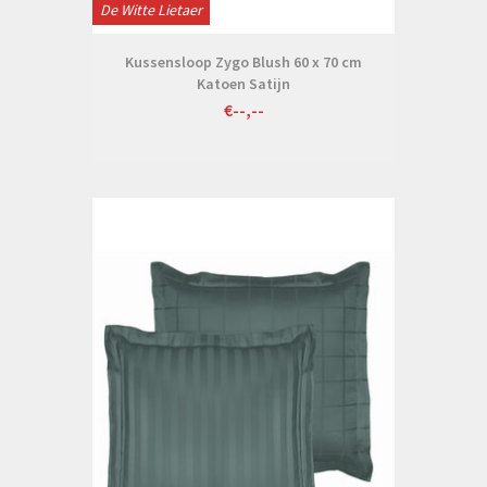
De Witte Lietaer
Kussensloop Zygo Blush 60 x 70 cm
Katoen Satijn
€--,--