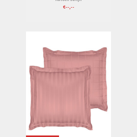
€--,--