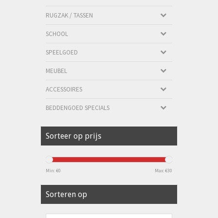
RUGZAK / TASSEN
SCHOOL
SPEELGOED
MEUBEL
ACCESSOIRES
BEDDENGOED SPECIALS
Sorteer op prijs
Min: €
0
Max: €
30
Sorteren op