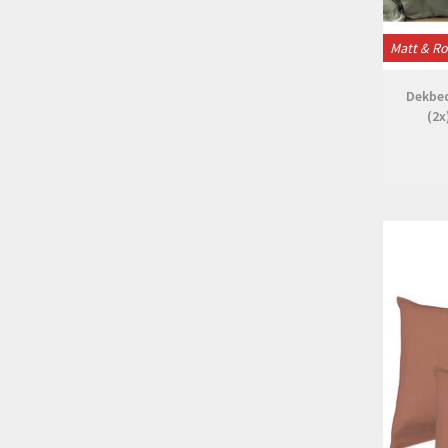
Matt & R
Dekbed
(2x