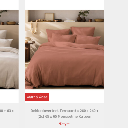
Bekijken
Matt & Rose
0 + 63 x
Dekbedovertrek Terracotta 260 x 240 +
(2x) 65 x 65 Mousseline Katoen
€--,--