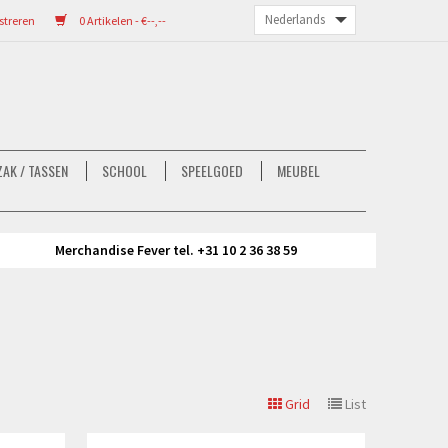
streren
0 Artikelen - €--,--
AK / TASSEN
SCHOOL
SPEELGOED
MEUBEL
Merchandise Fever tel. +31 10 2 36 38 59
Grid
List