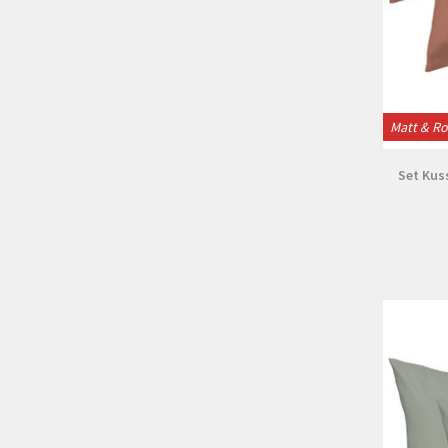
Matt & R
Set Kus