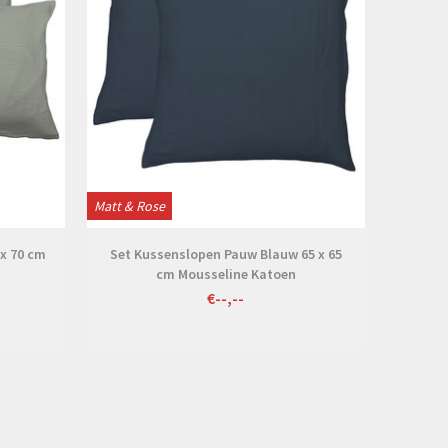
Matt & Rose
x 70 cm
Set Kussenslopen Pauw Blauw 65 x 65
cm Mousseline Katoen
€--,--