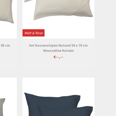
Matt & Rose
x 65 cm
Set Kussenslopen Naturel 50 x 70 cm
Mousseline Katoen
€--,--
Bekijken