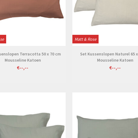
ose
Matt & Rose
senslopen Terracotta 50 x 70 cm
Set Kussenslopen Naturel 65 
Mousseline Katoen
Mousseline Katoen
€--,--
€--,--
Bekijken
Bekijken