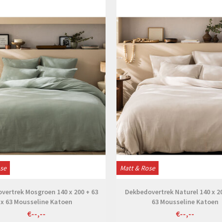
Bekijken
Bekijken
ose
Matt & Rose
vertrek Mosgroen 140 x 200 + 63
Dekbedovertrek Naturel 140 x 20
x 63 Mousseline Katoen
63 Mousseline Katoen
€--,--
€--,--