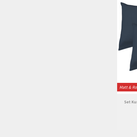
Matt & R
Set Ku