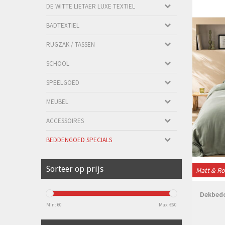
DE WITTE LIETAER LUXE TEXTIEL
BADTEXTIEL
RUGZAK / TASSEN
SCHOOL
SPEELGOED
MEUBEL
ACCESSOIRES
BEDDENGOED SPECIALS
Sorteer op prijs
Matt & R
Dekbedo
Min: €
0
Max: €
60