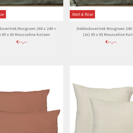
ose
Matt & Rose
overtrek Mosgroen 260 x 240 +
Dekbedovertrek Mosgroen 240 
) 65 x 65 Mousseline Katoen
(2x) 65 x 65 Mousseline Ka
€--,--
€--,--
Bekijken
Bekijken