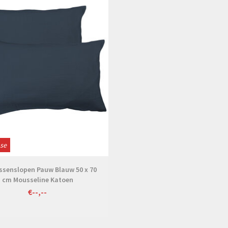
ose
ssenslopen Pauw Blauw 50 x 70
cm Mousseline Katoen
€--,--