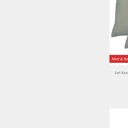
Matt & R
Set Ku