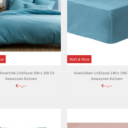
ose
Matt & Rose
overtrek IJsblauw 200 x 200 ZS
Hoeslaken IJsblauw 140 x 190
Gewassen Katoen
Gewassen Katoen
€--,--
€--,--
Bekijken
Bekijken