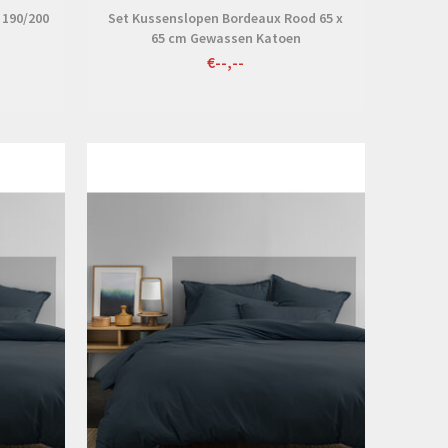
 190/200
Set Kussenslopen Bordeaux Rood 65 x
65 cm Gewassen Katoen
€--,--
Bekijken