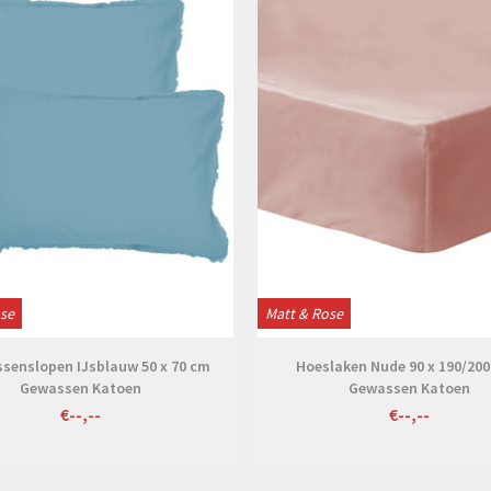
ose
Matt & Rose
ssenslopen IJsblauw 50 x 70 cm
Hoeslaken Nude 90 x 190/200
Gewassen Katoen
Gewassen Katoen
€--,--
€--,--