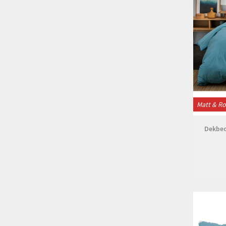
Matt & R
Dekbed