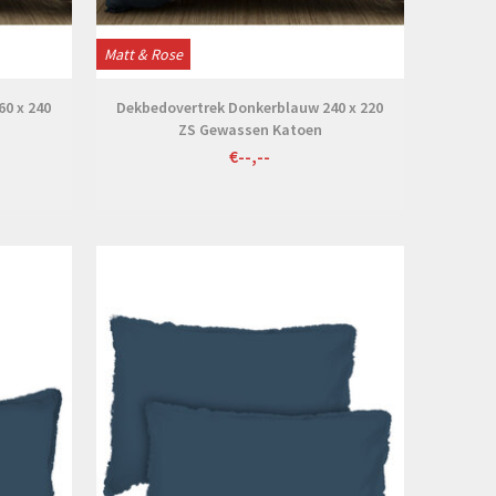
Matt & Rose
0 x 240
Dekbedovertrek Donkerblauw 240 x 220
ZS Gewassen Katoen
€--,--
Bekijken