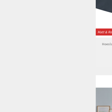
Matt & R
Hoesl