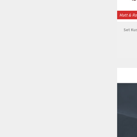
Matt & R
Set Ku