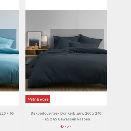
Bekijken
Matt & Rose
220 + 65
Dekbedovertrek Donkerblauw 260 x 240
+ 65 x 65 Gewassen katoen
€--,--