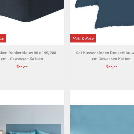
ose
Matt & Rose
aken Donkerblauw 90 x 190/200
Set Kussenslopen Donkerblauw 
cm - Gewassen Katoen
cm Gewassen Katoen
€--,--
€--,--
Bekijken
Bekijken