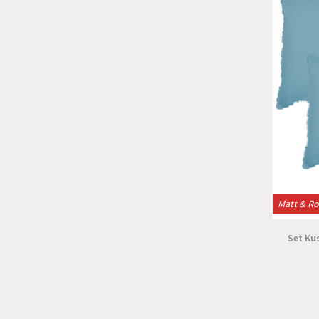
Matt & R
Set Ku