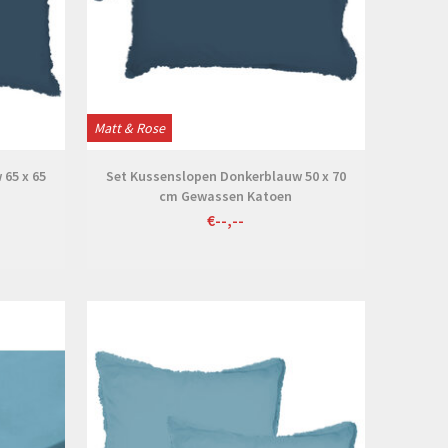
Matt & Rose
65 x 65
Set Kussenslopen Donkerblauw 50 x 70
cm Gewassen Katoen
€--,--
Bekijken