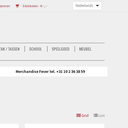
streren
0 Artikelen - €--,--
AK / TASSEN
SCHOOL
SPEELGOED
MEUBEL
Merchandise Fever tel. +31 10 2 36 38 59
Grid
List