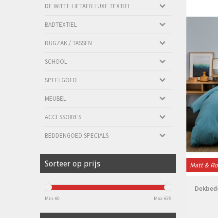
DE WITTE LIETAER LUXE TEXTIEL
BADTEXTIEL
RUGZAK / TASSEN
SCHOOL
SPEELGOED
MEUBEL
ACCESSOIRES
BEDDENGOED SPECIALS
Sorteer op prijs
Matt & R
Dekbedo
Min: €
0
Max: €
35