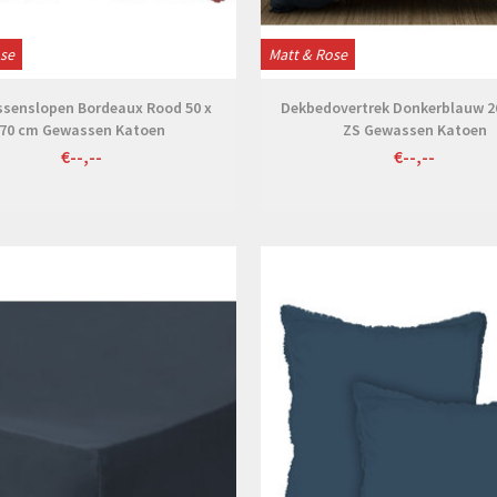
ose
Matt & Rose
ssenslopen Bordeaux Rood 50 x
Dekbedovertrek Donkerblauw 26
70 cm Gewassen Katoen
ZS Gewassen Katoen
€--,--
€--,--
Bekijken
Bekijken