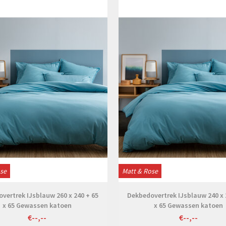
Bekijken
Bekijken
ose
Matt & Rose
vertrek IJsblauw 260 x 240 + 65
Dekbedovertrek IJsblauw 240 x 
x 65 Gewassen katoen
x 65 Gewassen katoen
€--,--
€--,--