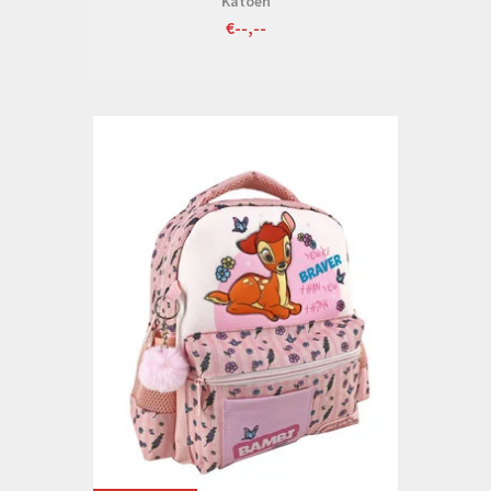
Katoen
€--,--