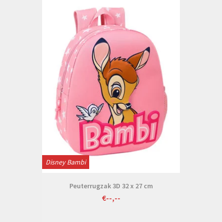
Disney Bambi
Peuterrugzak 3D 32 x 27 cm
€--,--