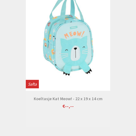
Safta
Koeltasje Kat Meow! - 22 x 19 x 14 cm
€--,--