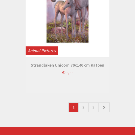
Animal Pictures
Strandlaken Unicorn 70x140 cm Katoen
€--,--
1
2
3