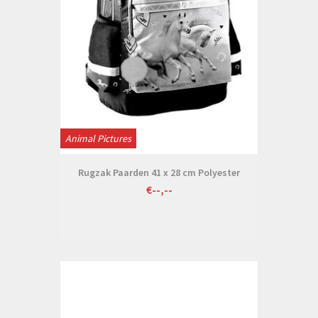
Animal Pictures
Rugzak Paarden 41 x 28 cm Polyester
€--,--