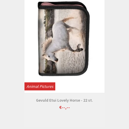
Animal Pictures
Gevuld Etui Lovely Horse - 22 st.
€--,--