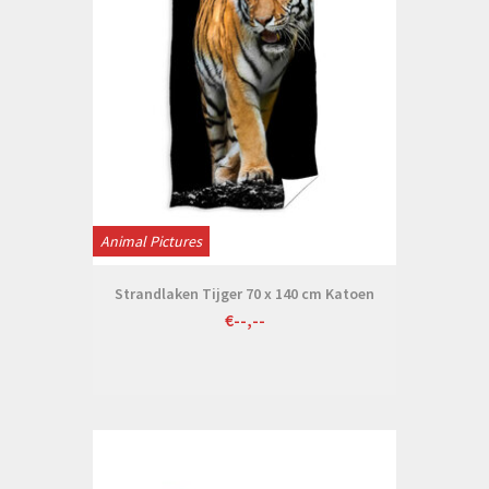
Animal Pictures
Strandlaken Tijger 70 x 140 cm Katoen
€--,--