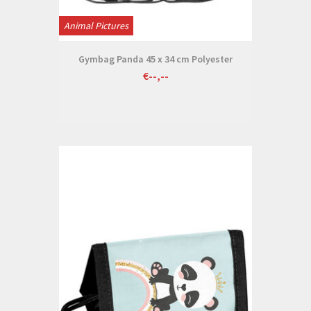
Animal Pictures
Gymbag Panda 45 x 34 cm Polyester
€--,--