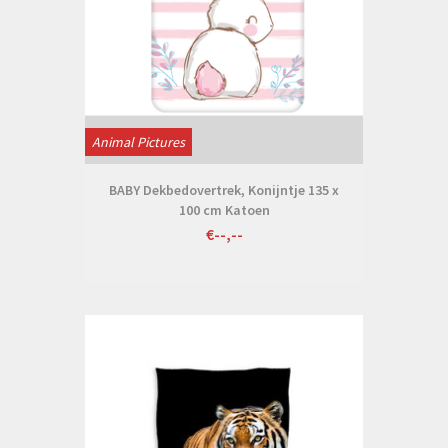
Animal Pictures
BABY Dekbedovertrek, Konijntje 135 x
100 cm Katoen
€--,--