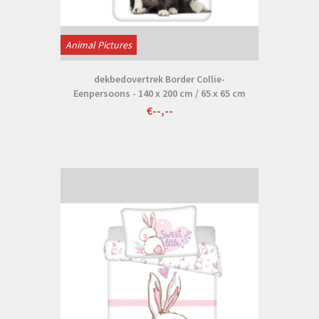
Animal Pictures
dekbedovertrek Border Collie-
Eenpersoons - 140 x 200 cm / 65 x 65 cm
- Katoen
€--,--