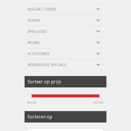
RUGZAK / TASSEN
SCHOOL
SPEELGOED
MEUBEL
ACCESSOIRES
BEDDENGOED SPECIALS
Sorteer op prijs
Min: €
0
Max: €
30
Sorteren op