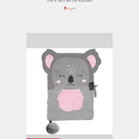
100 + 40 x 60 cm Katoen
€--,--