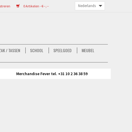
streren
0 Artikelen - €--,--
AK / TASSEN
SCHOOL
SPEELGOED
MEUBEL
Merchandise Fever tel. +31 10 2 36 38 59