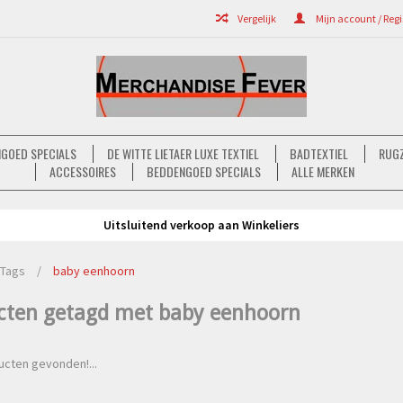
Vergelijk
Mijn account / Regi
GOED SPECIALS
DE WITTE LIETAER LUXE TEXTIEL
BADTEXTIEL
RUGZ
ACCESSOIRES
BEDDENGOED SPECIALS
ALLE MERKEN
Uitsluitend verkoop aan Winkeliers
Tags
/
baby eenhoorn
cten getagd met baby eenhoorn
cten gevonden!...