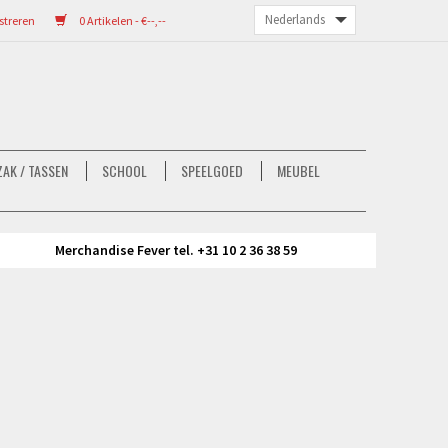
streren
0 Artikelen - €--,--
AK / TASSEN
SCHOOL
SPEELGOED
MEUBEL
Merchandise Fever tel. +31 10 2 36 38 59