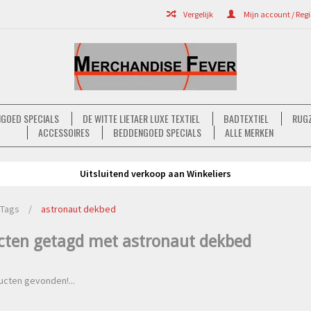
Vergelijk
Mijn account / Regi
GOED SPECIALS
DE WITTE LIETAER LUXE TEXTIEL
BADTEXTIEL
RUGZ
ACCESSOIRES
BEDDENGOED SPECIALS
ALLE MERKEN
Uitsluitend verkoop aan Winkeliers
Tags
/
astronaut dekbed
cten getagd met astronaut dekbed
cten gevonden!...