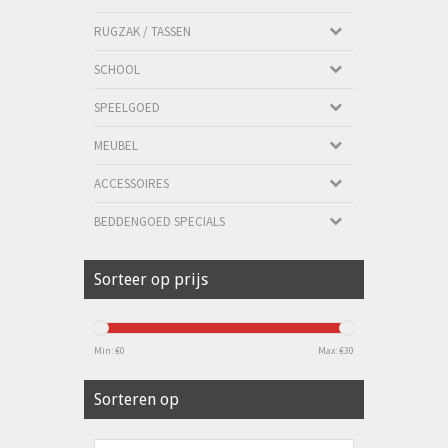
RUGZAK / TASSEN
SCHOOL
SPEELGOED
MEUBEL
ACCESSOIRES
BEDDENGOED SPECIALS
Sorteer op prijs
Min: €
0
Max: €
30
Sorteren op