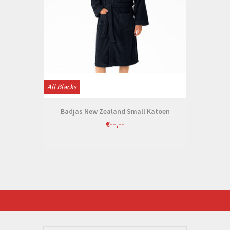
All Blacks
Badjas New Zealand Small Katoen
€--,--