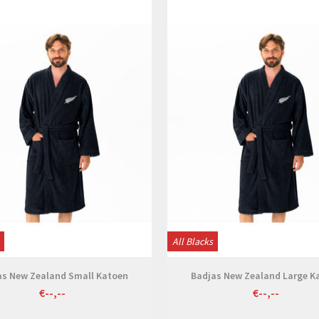
Bekijken
Bekijken
All Blacks
as New Zealand Small Katoen
Badjas New Zealand Large K
€--,--
€--,--