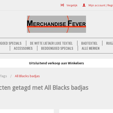
Vergelijk
Mijn account / Regi
GOED SPECIALS
DE WITTE LIETAER LUXE TEXTIEL
BADTEXTIEL
RUGZ
ACCESSOIRES
BEDDENGOED SPECIALS
ALLE MERKEN
Uitsluitend verkoop aan Winkeliers
Tags
/
All Blacks badjas
ten getagd met All Blacks badjas