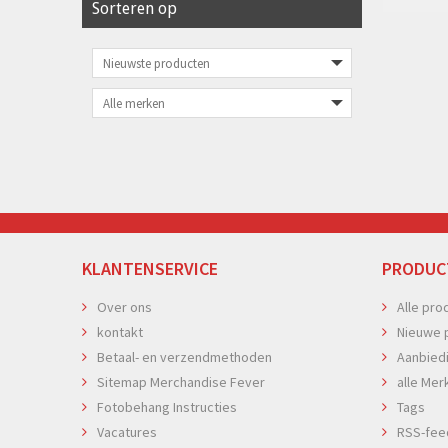
Sorteren op
KLANTENSERVICE
PRODUC
Over ons
Alle pro
kontakt
Nieuwe 
Betaal- en verzendmethoden
Aanbied
Sitemap Merchandise Fever
alle Mer
Fotobehang Instructies
Tags
Vacatures
RSS-fee