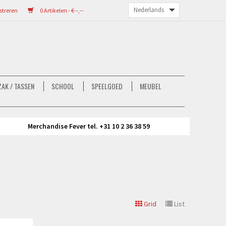
streren
0 Artikelen - €--,--
AK / TASSEN
SCHOOL
SPEELGOED
MEUBEL
Merchandise Fever tel. +31 10 2 36 38 59
Grid
List