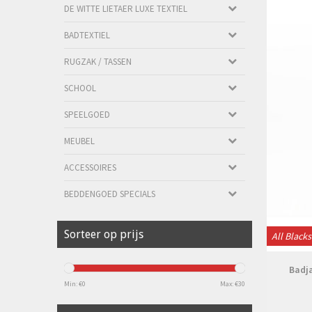
DE WITTE LIETAER LUXE TEXTIEL
BADTEXTIEL
RUGZAK / TASSEN
SCHOOL
SPEELGOED
MEUBEL
ACCESSOIRES
BEDDENGOED SPECIALS
Sorteer op prijs
All Blacks
Badj
Min: €
0
Max: €
30