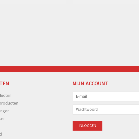
TEN
MIJN ACCOUNT
ducten
producten
ingen
ken
d