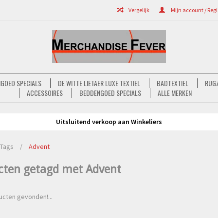
Vergelijk
Mijn account / Regi
GOED SPECIALS
DE WITTE LIETAER LUXE TEXTIEL
BADTEXTIEL
RUGZ
ACCESSOIRES
BEDDENGOED SPECIALS
ALLE MERKEN
Uitsluitend verkoop aan Winkeliers
Tags
/
Advent
cten getagd met Advent
cten gevonden!...