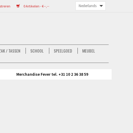
streren
0 Artikelen - €--,--
AK / TASSEN
SCHOOL
SPEELGOED
MEUBEL
Merchandise Fever tel. +31 10 2 36 38 59