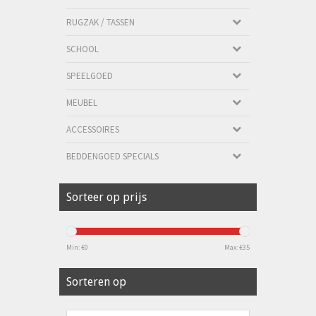
RUGZAK / TASSEN
SCHOOL
SPEELGOED
MEUBEL
ACCESSOIRES
BEDDENGOED SPECIALS
Sorteer op prijs
Min: €
0
Max: €
35
Sorteren op