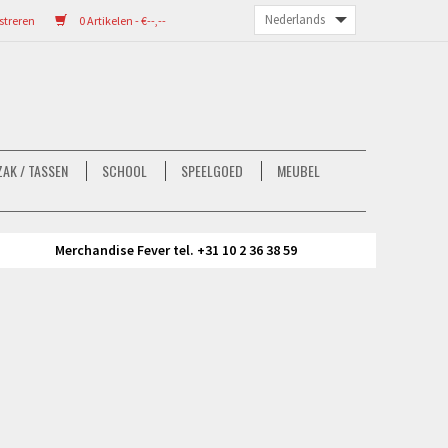
streren
0 Artikelen - €--,--
AK / TASSEN
SCHOOL
SPEELGOED
MEUBEL
Merchandise Fever tel. +31 10 2 36 38 59