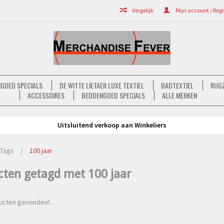
Vergelijk
Mijn account / Regi
GOED SPECIALS
DE WITTE LIETAER LUXE TEXTIEL
BADTEXTIEL
RUGZ
ACCESSOIRES
BEDDENGOED SPECIALS
ALLE MERKEN
Uitsluitend verkoop aan Winkeliers
Tags
/
100 jaar
cten getagd met 100 jaar
cten gevonden!...