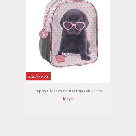
Studio Pets
Puppy Glasses Peuter Rugzak 28 cm
€--,--