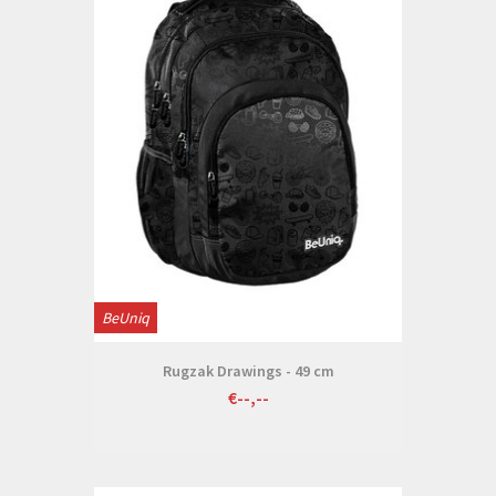
BeUniq
Rugzak Drawings - 49 cm
€--,--