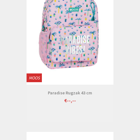
MOOS
Paradise Rugzak 43 cm
€--,--