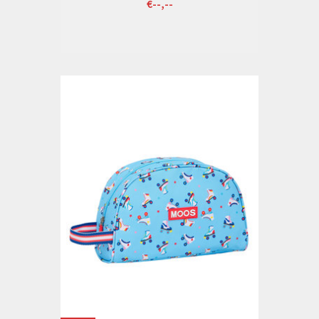
€--,--