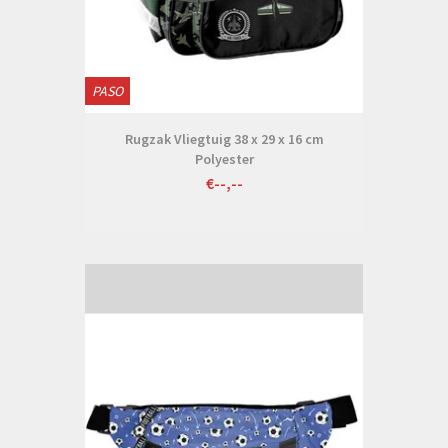
PASO
Rugzak Vliegtuig 38 x 29 x 16 cm
Polyester
€--,--