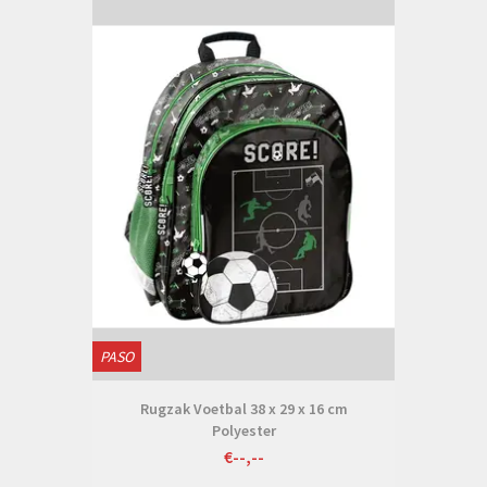
PASO
Rugzak Voetbal 38 x 29 x 16 cm
Polyester
€--,--