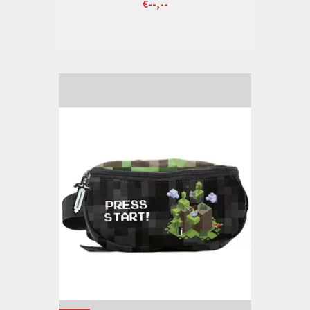
€--,--