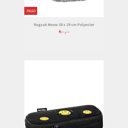
PASO
Rugzak Meow 38 x 29 cm Polyester
€--,--