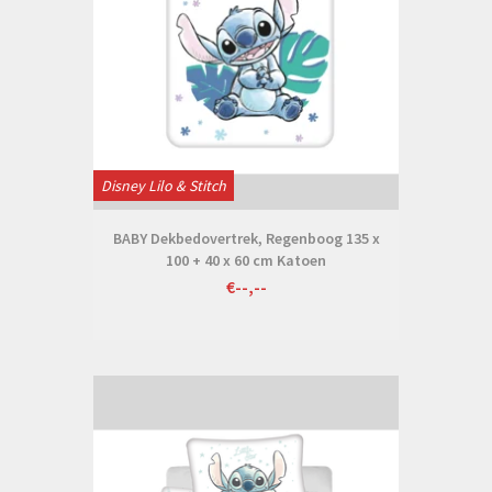
Disney Lilo & Stitch
BABY Dekbedovertrek, Regenboog 135 x
100 + 40 x 60 cm Katoen
€--,--