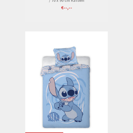
/ 70 x 90 cm Katoen
€--,--