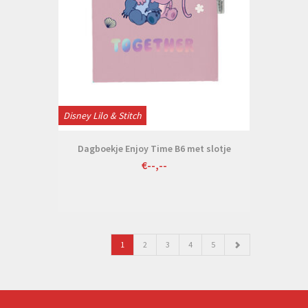
Disney Lilo & Stitch
Dagboekje Enjoy Time B6 met slotje
€--,--
1
2
3
4
5