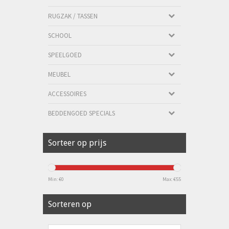
RUGZAK / TASSEN
SCHOOL
SPEELGOED
MEUBEL
ACCESSOIRES
BEDDENGOED SPECIALS
Sorteer op prijs
Min: €
0
Max: €
55
Sorteren op