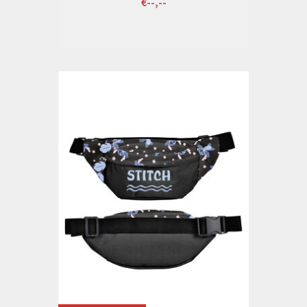
€--,--