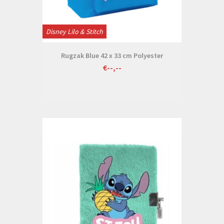
Disney Lilo & Stitch
Rugzak Blue 42 x 33 cm Polyester
€--,--