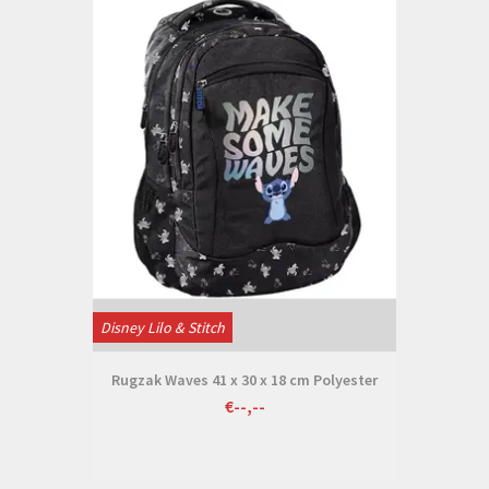
Disney Lilo & Stitch
Rugzak Waves 41 x 30 x 18 cm Polyester
€--,--