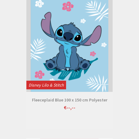
Disney Lilo & Stitch
Fleeceplaid Blue 100 x 150 cm Polyester
€--,--