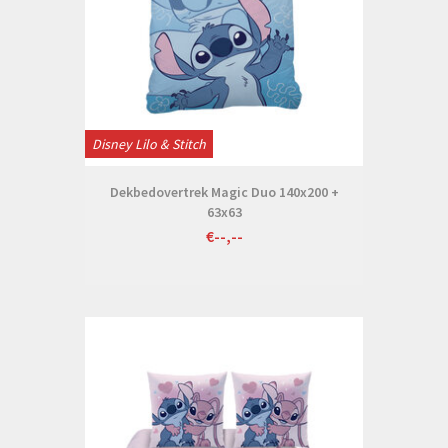
Disney Lilo & Stitch
Dekbedovertrek Magic Duo 140x200 +
63x63
€--,--