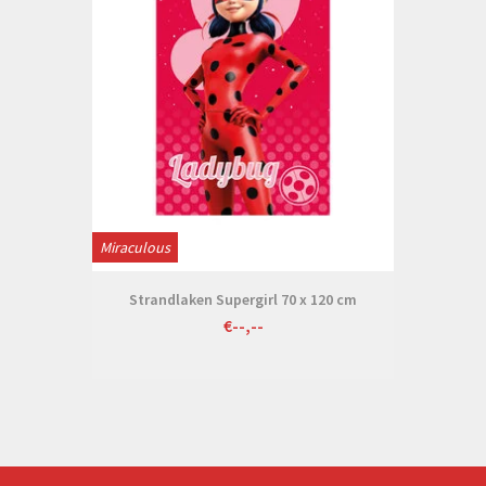
Miraculous
Strandlaken Supergirl 70 x 120 cm
€--,--