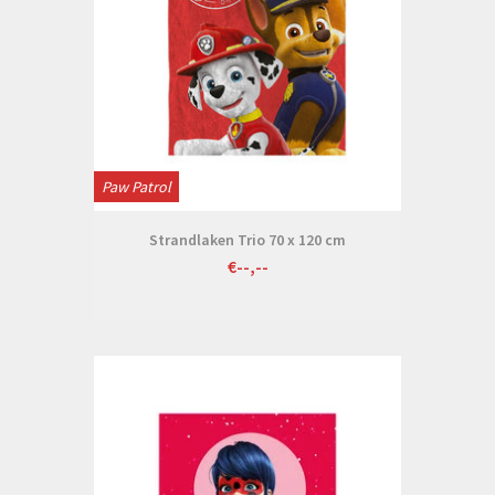
Paw Patrol
Strandlaken Trio 70 x 120 cm
€--,--