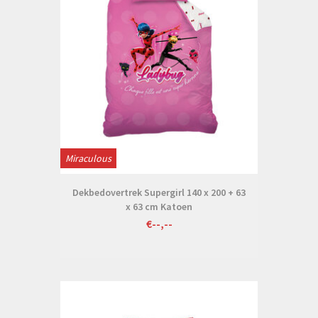
Miraculous
Dekbedovertrek Supergirl 140 x 200 + 63
x 63 cm Katoen
€--,--