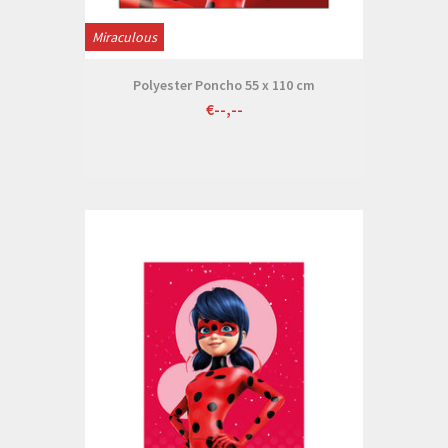
Miraculous
Polyester Poncho 55 x 110 cm
€--,--