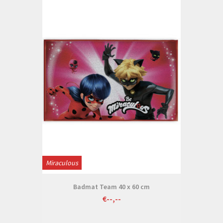
Miraculous
Badmat Team 40 x 60 cm
€--,--