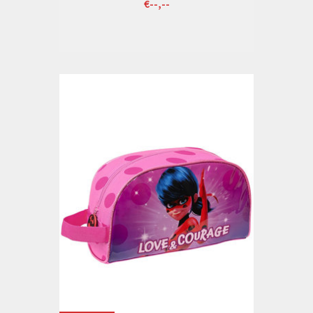
€--,--