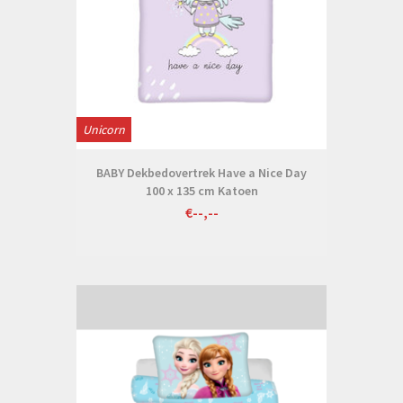
Unicorn
BABY Dekbedovertrek Have a Nice Day
100 x 135 cm Katoen
€--,--