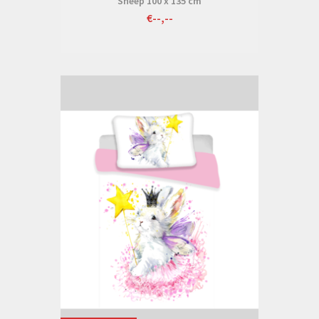
Sheep 100 x 135 cm
€--,--