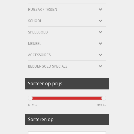
RUGZAK / TASSEN
SCHOOL
SPEELGOED
MEUBEL
ACCESSOIRES
BEDDENGOED SPECIALS
Sorteer op prijs
Min: €
0
Max: €
5
Sorteren op