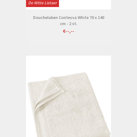
De Witte Lietaer
Douchelaken Contessa White 70 x 140
cm - 2 st.
€--,--