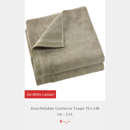
De Witte Lietaer
Douchelaken Contessa Taupe 70 x 140
cm - 2 st.
€--,--