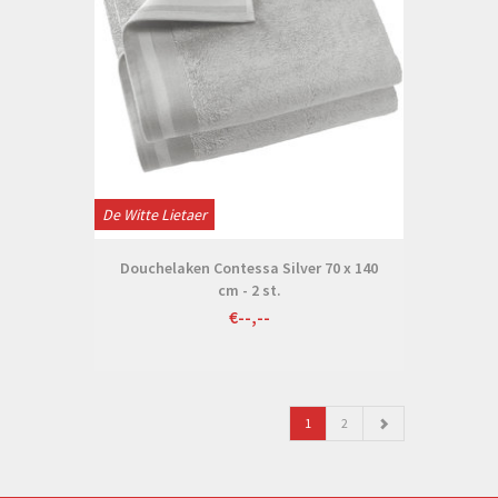
De Witte Lietaer
Douchelaken Contessa Silver 70 x 140
cm - 2 st.
€--,--
1
2