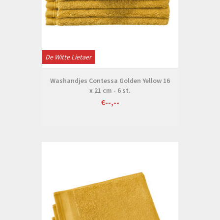
De Witte Lietaer
Washandjes Contessa Golden Yellow 16
x 21 cm - 6 st.
€--,--