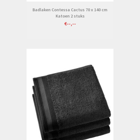
Badlaken Contessa Cactus 70 x 140 cm
Katoen 2 stuks
€--,--