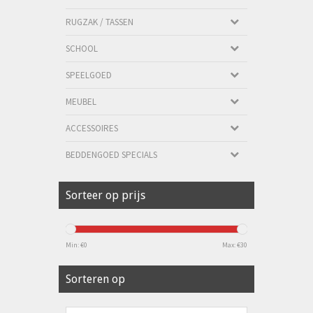
RUGZAK / TASSEN
SCHOOL
SPEELGOED
MEUBEL
ACCESSOIRES
BEDDENGOED SPECIALS
Sorteer op prijs
Min: €
0
Max: €
30
Sorteren op