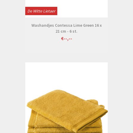
De Witte Lietaer
Washandjes Contessa Lime Green 16 x
21 cm - 6 st.
€--,--