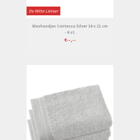
De Witte Lietaer
Washandjes Contessa Silver 16 x 21 cm
- 6 st.
€--,--