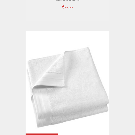
€--,--