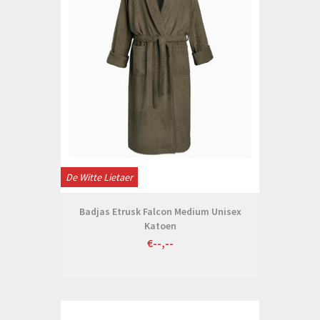
De Witte Lietaer
Badjas Etrusk Falcon Medium Unisex
Katoen
€--,--