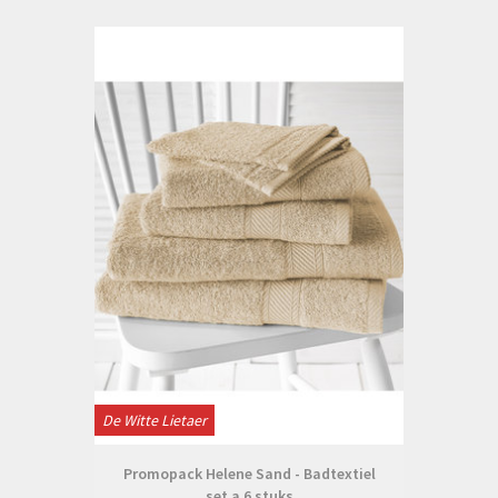
De Witte Lietaer
Promopack Helene Sand - Badtextiel
set a 6 stuks