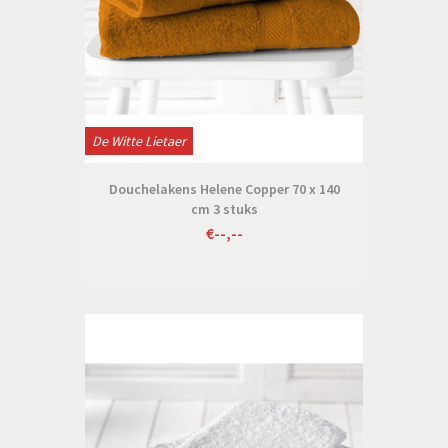
De Witte Lietaer
Douchelakens Helene Copper 70 x 140
cm 3 stuks
€--,--