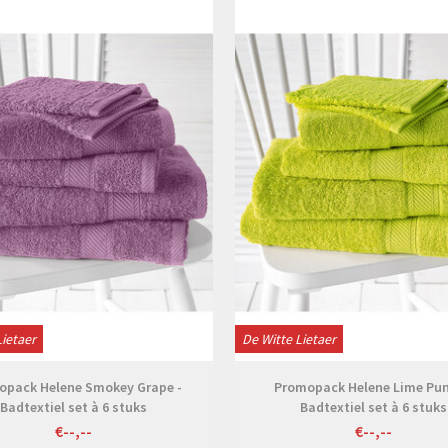
Bekijken
Bekijken
Lietaer
De Witte Lietaer
opack Helene Smokey Grape -
Promopack Helene Lime Pun
Badtextiel set à 6 stuks
Badtextiel set à 6 stuks
€--,--
€--,--