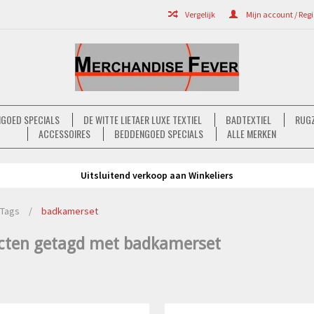
Vergelijk
Mijn account / Regi
GOED SPECIALS
DE WITTE LIETAER LUXE TEXTIEL
BADTEXTIEL
RUGZ
ACCESSOIRES
BEDDENGOED SPECIALS
ALLE MERKEN
Uitsluitend verkoop aan Winkeliers
Tags
/
badkamerset
cten getagd met badkamerset