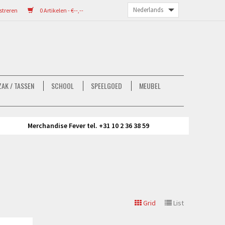
streren
0 Artikelen - €--,--
AK / TASSEN
SCHOOL
SPEELGOED
MEUBEL
Merchandise Fever tel. +31 10 2 36 38 59
Grid
List