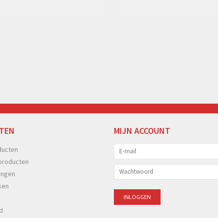
TEN
MIJN ACCOUNT
ducten
producten
ingen
ken
d