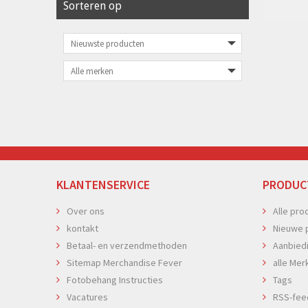
Sorteren op
KLANTENSERVICE
PRODUC
Over ons
Alle pro
kontakt
Nieuwe 
Betaal- en verzendmethoden
Aanbied
Sitemap Merchandise Fever
alle Mer
Fotobehang Instructies
Tags
Vacatures
RSS-fee