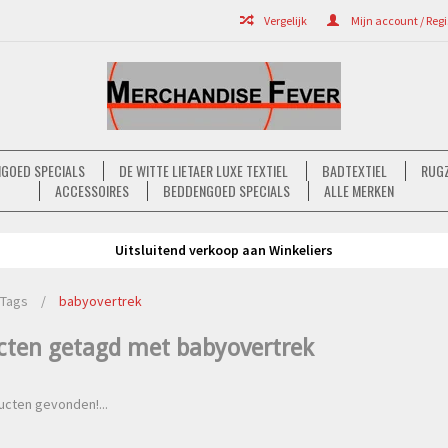
Vergelijk
Mijn account / Regi
GOED SPECIALS
DE WITTE LIETAER LUXE TEXTIEL
BADTEXTIEL
RUGZ
ACCESSOIRES
BEDDENGOED SPECIALS
ALLE MERKEN
Uitsluitend verkoop aan Winkeliers
Tags
/
babyovertrek
cten getagd met babyovertrek
cten gevonden!...