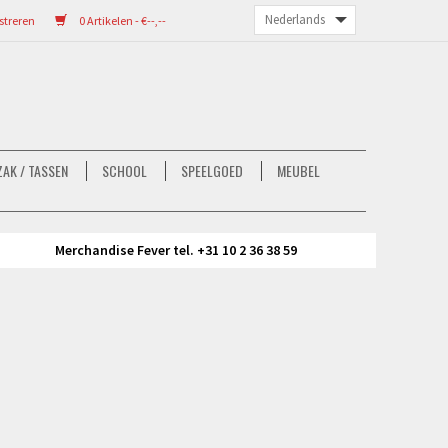
streren
0 Artikelen - €--,--
AK / TASSEN
SCHOOL
SPEELGOED
MEUBEL
Merchandise Fever tel. +31 10 2 36 38 59