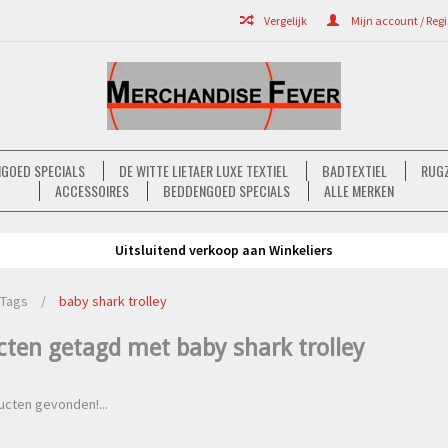
Vergelijk
Mijn account / Regi
GOED SPECIALS
DE WITTE LIETAER LUXE TEXTIEL
BADTEXTIEL
RUGZ
ACCESSOIRES
BEDDENGOED SPECIALS
ALLE MERKEN
Uitsluitend verkoop aan Winkeliers
Tags
/
baby shark trolley
cten getagd met baby shark trolley
cten gevonden!...