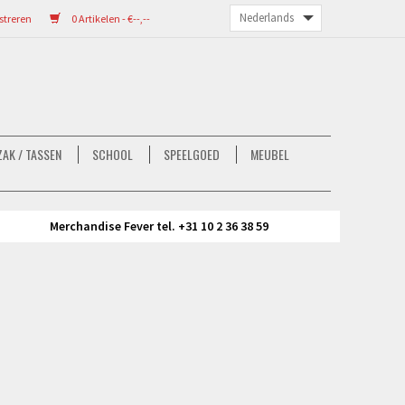
streren
0 Artikelen - €--,--
AK / TASSEN
SCHOOL
SPEELGOED
MEUBEL
Merchandise Fever tel. +31 10 2 36 38 59