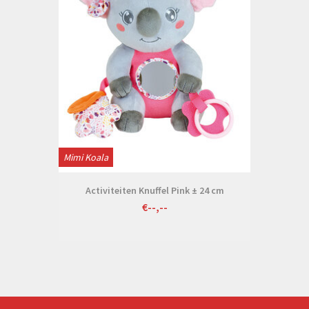
Mimi Koala
Activiteiten Knuffel Pink ± 24 cm
€--,--