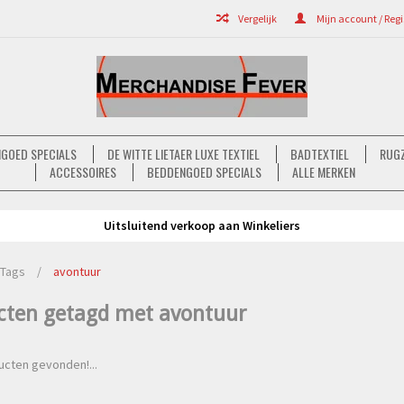
Vergelijk
Mijn account / Regi
GOED SPECIALS
DE WITTE LIETAER LUXE TEXTIEL
BADTEXTIEL
RUGZ
ACCESSOIRES
BEDDENGOED SPECIALS
ALLE MERKEN
Uitsluitend verkoop aan Winkeliers
Tags
/
avontuur
cten getagd met avontuur
cten gevonden!...