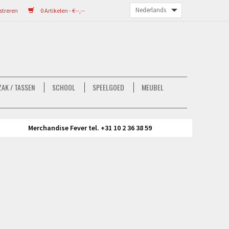
streren
0 Artikelen - €--,--
AK / TASSEN
SCHOOL
SPEELGOED
MEUBEL
Merchandise Fever tel. +31 10 2 36 38 59