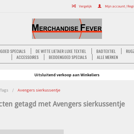
Vergelijk
Mijn account / Regi
GOED SPECIALS
DE WITTE LIETAER LUXE TEXTIEL
BADTEXTIEL
RUGZ
ACCESSOIRES
BEDDENGOED SPECIALS
ALLE MERKEN
Uitsluitend verkoop aan Winkeliers
Tags
/
Avengers sierkussentje
cten getagd met Avengers sierkussentje