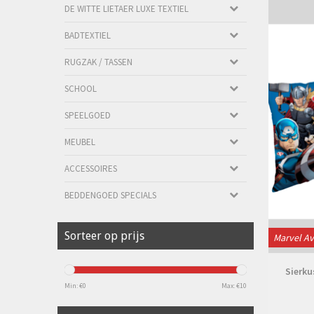
DE WITTE LIETAER LUXE TEXTIEL
BADTEXTIEL
RUGZAK / TASSEN
SCHOOL
SPEELGOED
MEUBEL
ACCESSOIRES
BEDDENGOED SPECIALS
Sorteer op prijs
Marvel A
Sierku
Min: €
0
Max: €
10