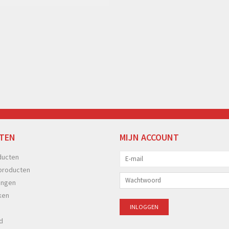
TEN
MIJN ACCOUNT
ducten
producten
ingen
ken
d