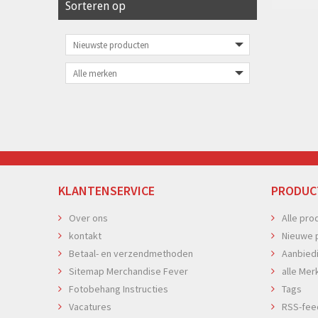
Sorteren op
KLANTENSERVICE
PRODUC
Over ons
Alle pro
kontakt
Nieuwe 
Betaal- en verzendmethoden
Aanbied
Sitemap Merchandise Fever
alle Mer
Fotobehang Instructies
Tags
Vacatures
RSS-fee