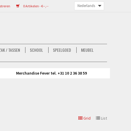
streren
0 Artikelen - €--,--
AK / TASSEN
SCHOOL
SPEELGOED
MEUBEL
Merchandise Fever tel. +31 10 2 36 38 59
Grid
List