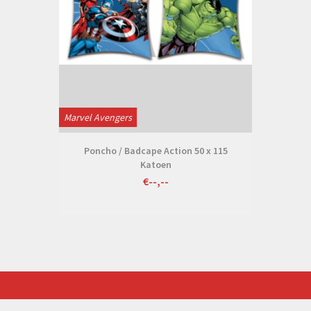
Marvel Avengers
Poncho / Badcape Action 50 x 115
Katoen
€--,--