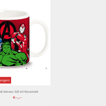
Bekijken
vengers
k Heroes 325 ml Keramiek
€--,--