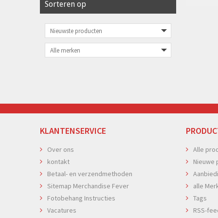
Sorteren op
KLANTENSERVICE
PRODUC
Over ons
Alle pro
kontakt
Nieuwe 
Betaal- en verzendmethoden
Aanbied
Sitemap Merchandise Fever
alle Mer
Fotobehang Instructies
Tags
Vacatures
RSS-fee