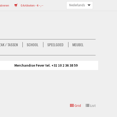
streren
0 Artikelen - €--,--
AK / TASSEN
SCHOOL
SPEELGOED
MEUBEL
Merchandise Fever tel. +31 10 2 36 38 59
Grid
List