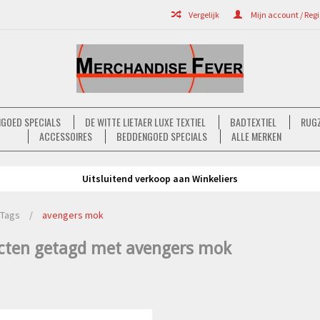
Vergelijk
Mijn account / Regi
GOED SPECIALS
DE WITTE LIETAER LUXE TEXTIEL
BADTEXTIEL
RUGZ
ACCESSOIRES
BEDDENGOED SPECIALS
ALLE MERKEN
Uitsluitend verkoop aan Winkeliers
Tags
/
avengers mok
cten getagd met avengers mok