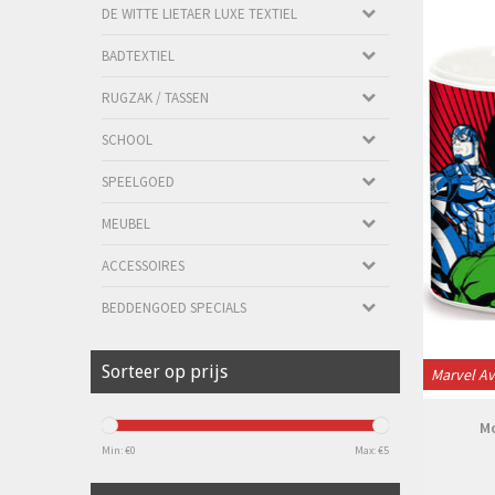
DE WITTE LIETAER LUXE TEXTIEL
BADTEXTIEL
RUGZAK / TASSEN
SCHOOL
SPEELGOED
MEUBEL
ACCESSOIRES
BEDDENGOED SPECIALS
Sorteer op prijs
Marvel A
Mo
Min: €
0
Max: €
5