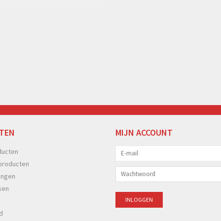
TEN
MIJN ACCOUNT
ducten
producten
ingen
ken
d