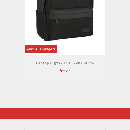
Marvel Avengers
Laptop rugzak 14,1" - 40 x 31 cm
€--,--