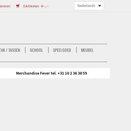
streren
0 Artikelen - €--,--
AK / TASSEN
SCHOOL
SPEELGOED
MEUBEL
Merchandise Fever tel. +31 10 2 36 38 59