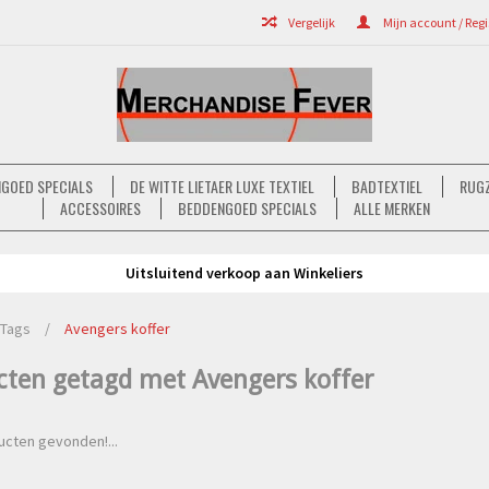
Vergelijk
Mijn account / Regi
GOED SPECIALS
DE WITTE LIETAER LUXE TEXTIEL
BADTEXTIEL
RUGZ
ACCESSOIRES
BEDDENGOED SPECIALS
ALLE MERKEN
Uitsluitend verkoop aan Winkeliers
Tags
/
Avengers koffer
cten getagd met Avengers koffer
cten gevonden!...