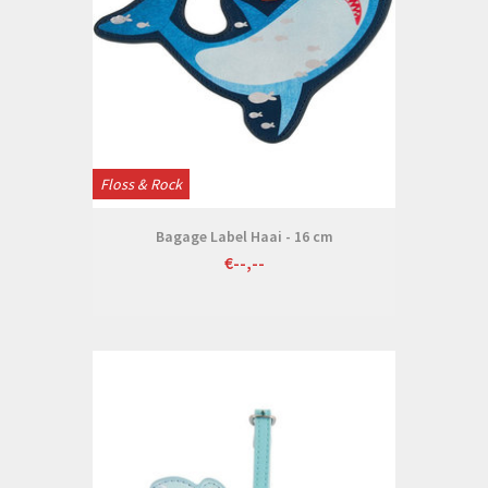
Floss & Rock
Bagage Label Haai - 16 cm
€--,--