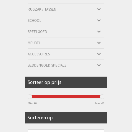
RUGZAK / TASSEN
SCHOOL
SPEELGOED
MEUBEL
ACCESSOIRES
BEDDENGOED SPECIALS
Sorteer op prijs
Min: €
0
Max: €
5
Sorteren op