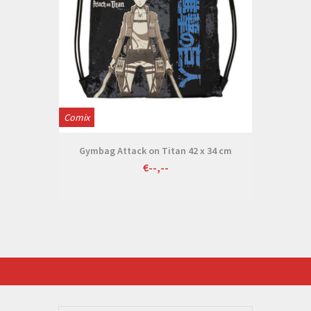
Comix
Gymbag Attack on Titan 42 x 34 cm
€--,--