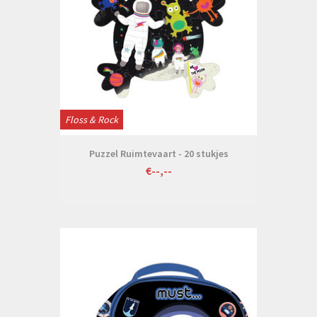
Floss & Rock
Puzzel Ruimtevaart - 20 stukjes
€--,--