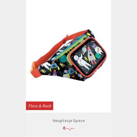
Floss & Rock
Heuptasje Space
€--,--