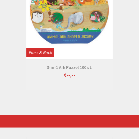
Floss & Rock
3-in-1 Ark Puzzel 100 st.
€--,--