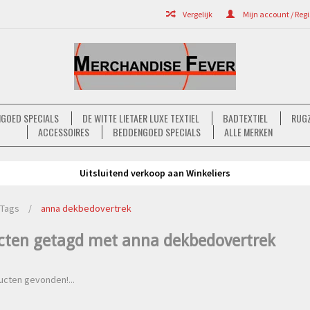
Vergelijk
Mijn account / Regi
GOED SPECIALS
DE WITTE LIETAER LUXE TEXTIEL
BADTEXTIEL
RUGZ
ACCESSOIRES
BEDDENGOED SPECIALS
ALLE MERKEN
Uitsluitend verkoop aan Winkeliers
Tags
/
anna dekbedovertrek
cten getagd met anna dekbedovertrek
cten gevonden!...