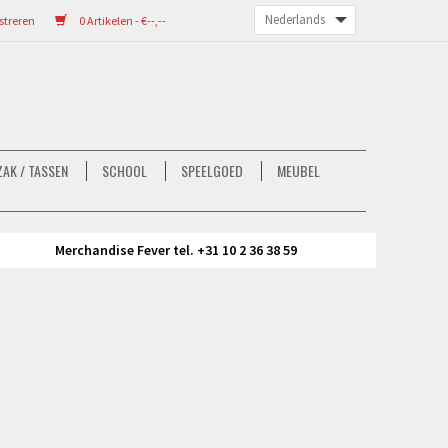
streren
0 Artikelen - €--,--
AK / TASSEN
SCHOOL
SPEELGOED
MEUBEL
Merchandise Fever tel. +31 10 2 36 38 59