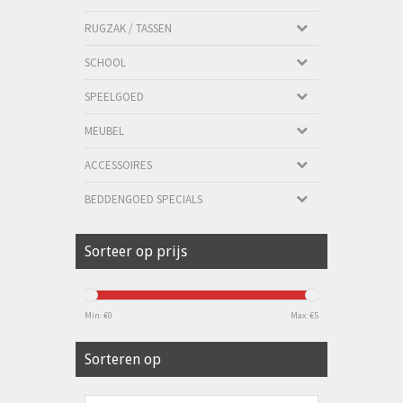
RUGZAK / TASSEN
SCHOOL
SPEELGOED
MEUBEL
ACCESSOIRES
BEDDENGOED SPECIALS
Sorteer op prijs
Min: €
0
Max: €
5
Sorteren op