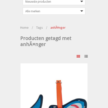
Home
/
Tags
/
anhÃ¤nger
Producten getagd met
anhÃ¤nger