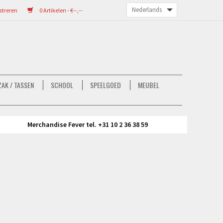
streren
0 Artikelen - €--,--
AK / TASSEN
SCHOOL
SPEELGOED
MEUBEL
Merchandise Fever tel. +31 10 2 36 38 59