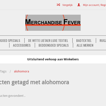
Vergelijk
Mijn account / Regi
GOED SPECIALS
DE WITTE LIETAER LUXE TEXTIEL
BADTEXTIEL
RUGZ
ACCESSOIRES
BEDDENGOED SPECIALS
ALLE MERKEN
Uitsluitend verkoop aan Winkeliers
Tags
/
alohomora
cten getagd met alohomora
cten gevonden!...