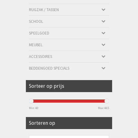
RUGZAK / TASSEN
SCHOOL
SPEELGOED
MEUBEL
ACCESSOIRES
BEDDENGOED SPECIALS
Sorteer op prijs
Min: €
0
Max: €
65
Sorteren op