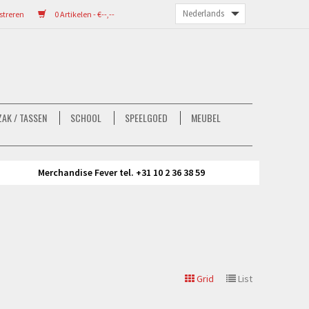
streren
0 Artikelen - €--,--
AK / TASSEN
SCHOOL
SPEELGOED
MEUBEL
Merchandise Fever tel. +31 10 2 36 38 59
Grid
List