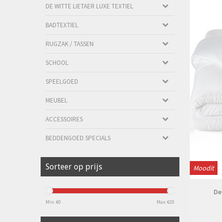
DE WITTE LIETAER LUXE TEXTIEL
BADTEXTIEL
RUGZAK / TASSEN
SCHOOL
SPEELGOED
MEUBEL
ACCESSOIRES
BEDDENGOED SPECIALS
Sorteer op prijs
Moodit
De
Min: €
0
Max: €
20