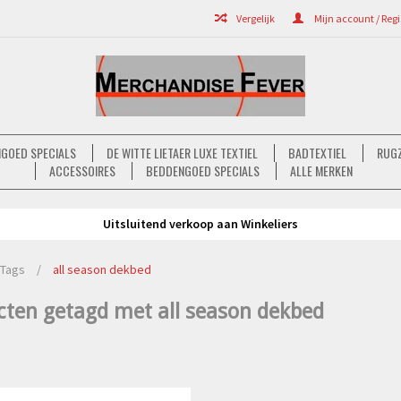
Vergelijk
Mijn account / Regi
GOED SPECIALS
DE WITTE LIETAER LUXE TEXTIEL
BADTEXTIEL
RUGZ
ACCESSOIRES
BEDDENGOED SPECIALS
ALLE MERKEN
Uitsluitend verkoop aan Winkeliers
Tags
/
all season dekbed
cten getagd met all season dekbed