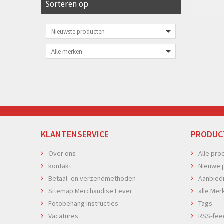
Sorteren op
KLANTENSERVICE
PRODUC
Over ons
Alle pro
kontakt
Nieuwe 
Betaal- en verzendmethoden
Aanbied
Sitemap Merchandise Fever
alle Mer
Fotobehang Instructies
Tags
Vacatures
RSS-fee