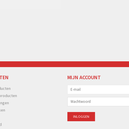
TEN
MIJN ACCOUNT
ducten
producten
ingen
ken
d