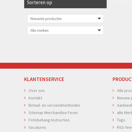
Sorteren op
KLANTENSERVICE
PRODUC
Over ons
Alle pro
kontakt
Nieuwe 
Betaal- en verzendmethoden
Aanbied
Sitemap Merchandise Fever
alle Mer
Fotobehang Instructies
Tags
Vacatures
RSS-fee