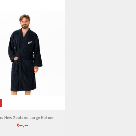
Bekijken
as New Zealand Large Katoen
€--,--