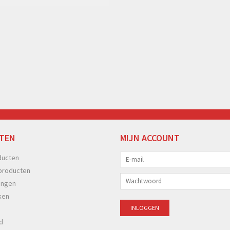
TEN
MIJN ACCOUNT
ducten
producten
ingen
ken
d