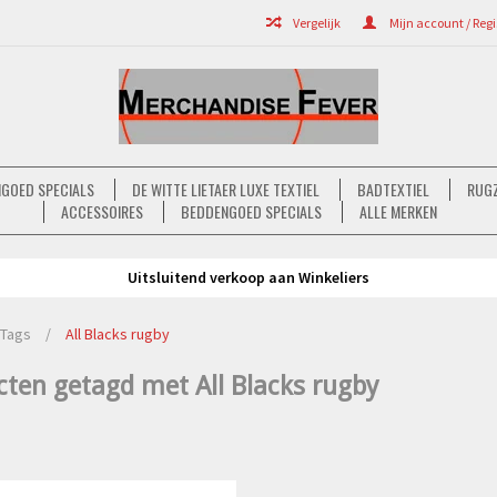
Vergelijk
Mijn account / Regi
GOED SPECIALS
DE WITTE LIETAER LUXE TEXTIEL
BADTEXTIEL
RUGZ
ACCESSOIRES
BEDDENGOED SPECIALS
ALLE MERKEN
Uitsluitend verkoop aan Winkeliers
Tags
/
All Blacks rugby
cten getagd met All Blacks rugby