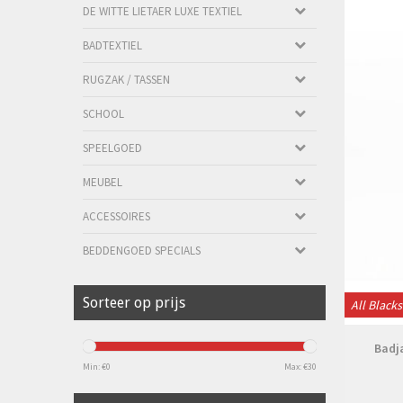
DE WITTE LIETAER LUXE TEXTIEL
BADTEXTIEL
RUGZAK / TASSEN
SCHOOL
SPEELGOED
MEUBEL
ACCESSOIRES
BEDDENGOED SPECIALS
Sorteer op prijs
All Blacks
Badj
Min: €
0
Max: €
30