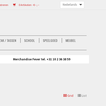
streren
0 Artikelen - €--,--
AK / TASSEN
SCHOOL
SPEELGOED
MEUBEL
Merchandise Fever tel. +31 10 2 36 38 59
Grid
List