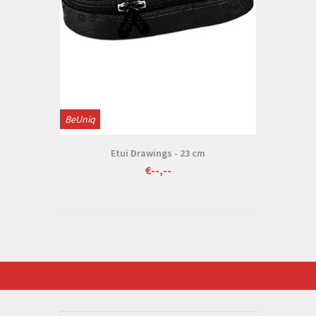
BeUniq
Etui Drawings - 23 cm
€--,--