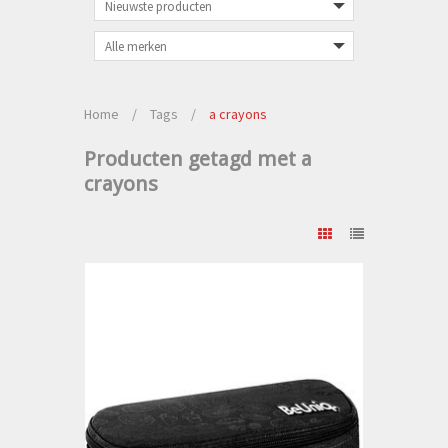
Home
/
Tags
/
a crayons
Producten getagd met a
crayons