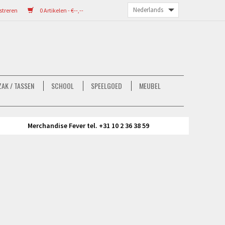
streren
0 Artikelen - €--,--
AK / TASSEN
SCHOOL
SPEELGOED
MEUBEL
Merchandise Fever tel. +31 10 2 36 38 59