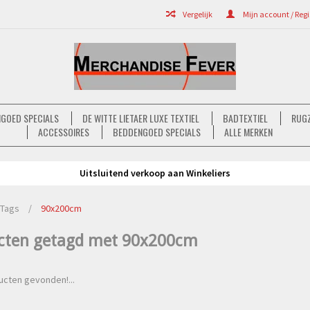
Vergelijk
Mijn account / Regi
GOED SPECIALS
DE WITTE LIETAER LUXE TEXTIEL
BADTEXTIEL
RUGZ
ACCESSOIRES
BEDDENGOED SPECIALS
ALLE MERKEN
Uitsluitend verkoop aan Winkeliers
Tags
/
90x200cm
cten getagd met 90x200cm
cten gevonden!...